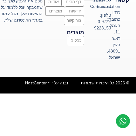
קשר
sales@x-
Tra
סכם את העסק שלך כך
דף הבית
אודות
Communication
tra.co.il
שהמבקר יוכל ללמוד על
חדשות
מוצרים
LTD
ההצעות שלך מכל עמוד
טלפון:
כתובת:
באתר האינטרנט שלך.
צור קשר
+972 3
העמל
9223150
11,
מוצרים
ראש
כבלים
העין
48091,
ישראל
© 2026 כל הזכויות שמורות.
נבנה על ידי HostCenter