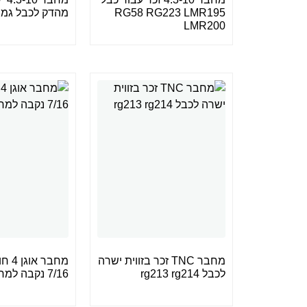
RG58 RG223 LMR195
מהדק לכבל גמיש 2
LMR200
מחבר TNC זכר בזווית ישרה
לכבל rg213 rg214
7/16 נקבה למחבר QC