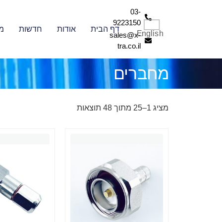
03-
9223150
דף הבית
אודות
חדשות
מ
English
sales@x-
tra.co.il
מחברים
מציג 1–25 מתוך 48 תוצאות