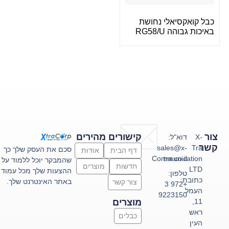
כבל קואקסיאלי נחושת
באיכות גבוהה RG58/U
צור
קישורים מהירים
X-
דוא"ל:
קשר
sales@x-
Tra
סכם את העסק שלך כך
דף הבית
אודות
Communication
tra.co.il
שהמבקר יוכל ללמוד על
חדשות
מוצרים
LTD
ההצעות שלך מכל עמוד
טלפון:
כתובת:
באתר האינטרנט שלך.
צור קשר
+972 3
העמל
9223150
11,
מוצרים
ראש
כבלים
העין