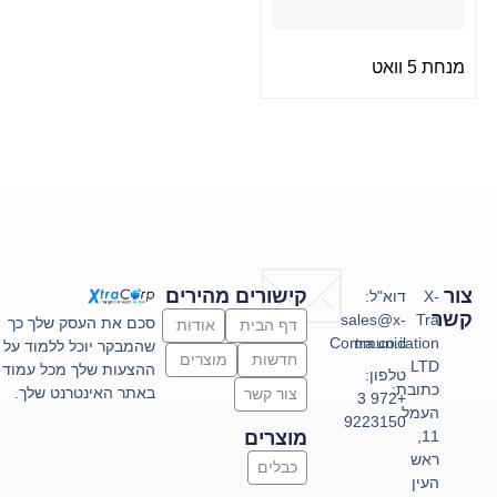
מנחת 5 וואט
צור
קישורים מהירים
X-
דוא"ל:
קשר
sales@x-
Tra
סכם את העסק שלך כך
דף הבית
אודות
Communication
tra.co.il
שהמבקר יוכל ללמוד על
חדשות
מוצרים
LTD
ההצעות שלך מכל עמוד
טלפון:
כתובת:
באתר האינטרנט שלך.
צור קשר
+972 3
העמל
9223150
11,
מוצרים
ראש
כבלים
העין