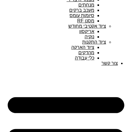
מנחתים
מעכב ברקים
סיומות עומס
מסנן RF
ציוד אקטיבי מחודש
אריקסון
נוקיה
ציוד התקנות
ציוד הארקה
מהדקים
כְּלֵי עֲבוֹדָה
צור קשר