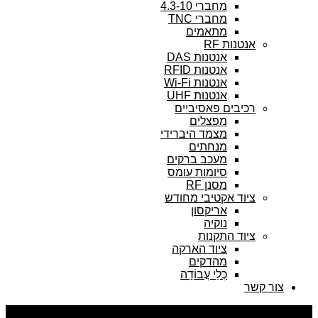
מחברי 4.3-10
מחברי TNC
מתאמים
אנטנות RF
אנטנות DAS
אנטנות RFID
אנטנות Wi-Fi
אנטנות UHF
רכיבים פאסיביים
מפצלים
מצמד היברידי
מנחתים
מעכב ברקים
סיומות עומס
מסנן RF
ציוד אקטיבי מחודש
אריקסון
נוקיה
ציוד התקנות
ציוד הארקה
מהדקים
כְּלֵי עֲבוֹדָה
צור קשר