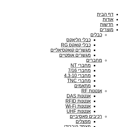
דלג
לתוכן
דף הבית
אודות
חדשות
מוצרים
כבלים
כבלי הליאקס
כבלי קואקס RG
מגשרים קואקסיאליים
מגשרים אופטיים
מחברים
מחברי NT
מחברי 7/16
מחברי 4.3-10
מחברי TNC
מתאמים
אנטנות RF
אנטנות DAS
אנטנות RFID
אנטנות Wi-Fi
אנטנות UHF
רכיבים פאסיביים
מפצלים
מצמד היברידי