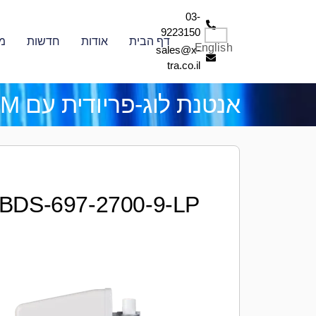
03-
9223150
דף הבית
אודות
חדשות
מ
English
sales@x-
tra.co.il
אנטנת לוג-פריודית עם PIM נמוך
BDS-697-2700-9-LP