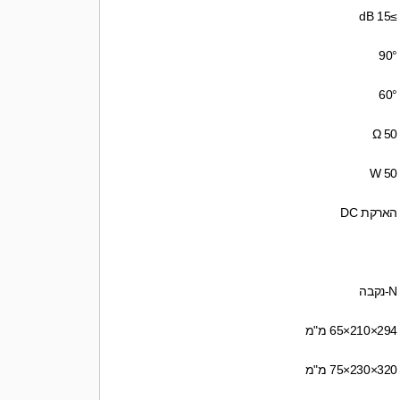
≥15 dB
90°
60°
50 Ω
50 W
הארקת DC
N-נקבה
294×210×65 מ"מ
320×230×75 מ"מ