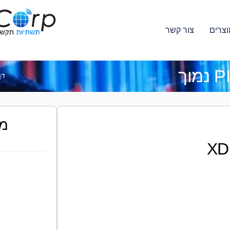
וצרים
צור קשר
דף
מע
XD