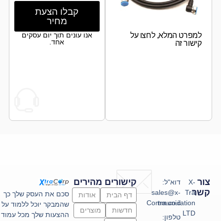
קבלו הצעת
מחיר
למפרט המלא, לחצו על
אנו עונים תוך יום עסקים
אחד.
קישור זה
צור
קישורים מהירים
X-
דוא"ל:
קשר
sales@x-
Tra
סכם את העסק שלך כך
דף הבית
אודות
Communication
tra.co.il
שהמבקר יוכל ללמוד על
חדשות
מוצרים
LTD
ההצעות שלך מכל עמוד
טלפון: