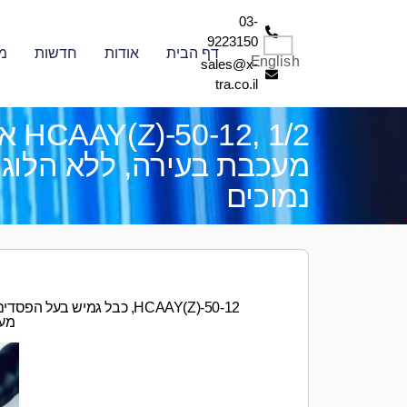
03-
9223150
דף הבית
אודות
חדשות
מ
English
sales@x-
tra.co.il
, 1/2
מעכבת בעירה, ללא הלוגן
נמוכים
מעכבת 