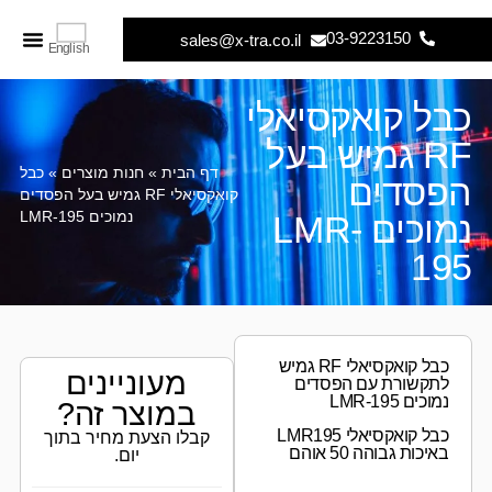
03-9223150
sales@x-tra.co.il
English
צור קשר
דף הבי
כבל קואקסיאלי
RF גמיש בעל
דף הבית
»
חנות מוצרים
»
כבל
הפסדים
קואקסיאלי RF גמיש בעל הפסדים
נמוכים LMR-
נמוכים LMR-195
195
כבל קואקסיאלי RF גמיש
מעוניינים
לתקשורת עם הפסדים
נמוכים LMR-195
במוצר זה?
כבל קואקסיאלי LMR195
קבלו הצעת מחיר בתוך
באיכות גבוהה 50 אוהם
יום.