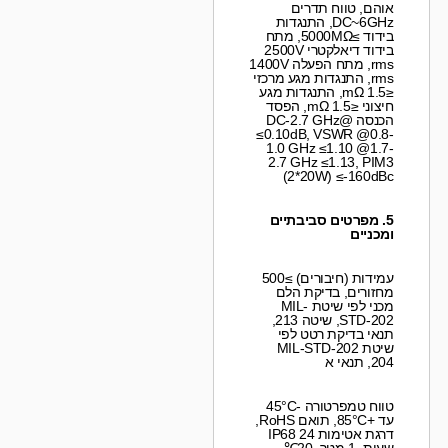
אוהם, טווח תדרים
DC~6GHz, התנגדות
בידוד ≥5000MΩ, מתח
בידוד דיאלקטרי 2500V
rms, מתח הפעלה 1400V
rms, התנגדות מגע מרכזי
≤1.5 mΩ, התנגדות מגע
חיצוני ≤1.5 mΩ, הפסד
הכנסה @DC-2.7 GHz
≤0.10dB, VSWR @0.8-
1.0 GHz ≤1.10 @1.7-
2.7 GHz ≤1.13, PIM3
(2*20W) ≤-160dBc
5. מפרטים סביבתיים
ומכניים
עמידות (חיבורים) ≥500
מחזורים, בדיקת הלם
מכני לפי שיטת MIL-
STD-202, שיטה 213,
תנאי בדיקת רטט לפי
שיטת MIL-STD-202
204, תנאי א
טווח טמפרטורה -45°C
עד +85°C, תואם RoHS,
דרגת אטימות IP68 24
שעות, 1 מטר, 20℃