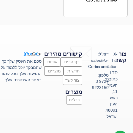
צור
קישורים מהירים
X-
דוא"ל:
קשר
sales@x-
Tra
סכם את העסק שלך כך
דף הבית
אודות
Communication
tra.co.il
שהמבקר יוכל ללמוד על
חדשות
מוצרים
LTD
ההצעות שלך מכל עמוד
טלפון:
כתובת:
באתר האינטרנט שלך.
צור קשר
+972 3
העמל
9223150
11,
מוצרים
ראש
כבלים
העין
48091,
ישראל