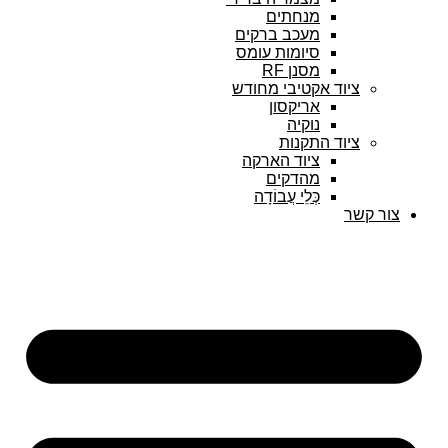
מנחתים
מעכב ברקים
סיומות עומס
מסנן RF
יוד אקטיבי מחודש
אריקסון
נוקיה
יוד התקנות
ציוד הארקה
מהדקים
כְּלֵי עֲבוֹדָה
ר