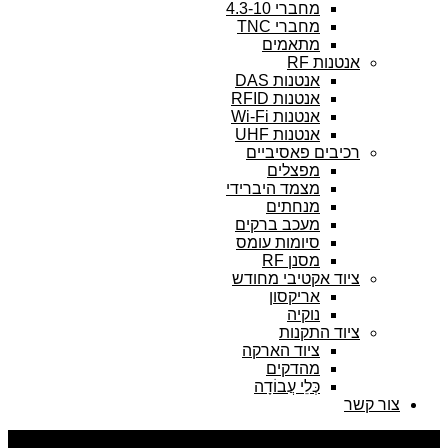
מחברי 4.3-10
מחברי TNC
מתאמים
נטנות RF
אנטנות DAS
אנטנות RFID
אנטנות Wi-Fi
אנטנות UHF
כיבים פאסיביים
מפצלים
מצמד היברידי
מנחתים
מעכב ברקים
סיומות עומס
מסנן RF
יוד אקטיבי מחודש
אריקסון
נוקיה
יוד התקנות
ציוד הארקה
מהדקים
כְּלֵי עֲבוֹדָה
ר