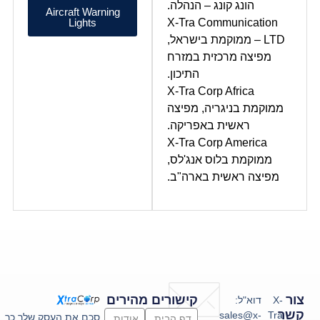
הונג קונג – הנהלה.
Aircraft Warning
Lights
X-Tra Communication
LTD – ממוקמת בישראל,
מפיצה מרכזית במזרח
התיכון.
X-Tra Corp Africa
ממוקמת בניגריה, מפיצה
ראשית באפריקה.
X-Tra Corp America
ממוקמת בלוס אנג'לס,
מפיצה ראשית בארה"ב.
צור
קישורים מהירים
X-
דוא"ל:
קשר
sales@x-
Tra
סכם את העסק שלך כך
דף הבית
אודות