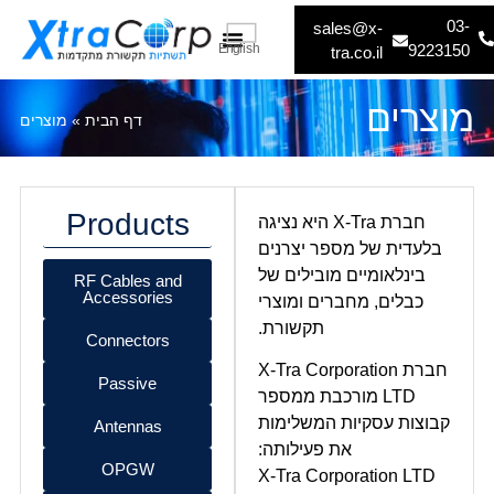
03-
sales@x-
English
9223150
tra.co.il
צור קשר
דף הבית
מוצרים
דף הבית
»
מוצרים
Products
חברת X-Tra היא נציגה
בלעדית של מספר יצרנים
בינלאומיים מובילים של
RF Cables and
Accessories
כבלים, מחברים ומוצרי
תקשורת.
Connectors
חברת X-Tra Corporation
Passive
LTD מורכבת ממספר
קבוצות עסקיות המשלימות
Antennas
את פעילותה:
OPGW
X-Tra Corporation LTD