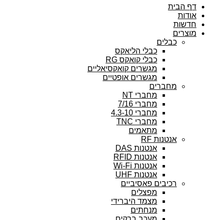
דף הבית
אודות
חדשות
מוצרים
כבלים
כבלי הליאקס
כבלי קואקס RG
מגשרים קואקסיאליים
מגשרים אופטיים
מחברים
מחברי NT
מחברי 7/16
מחברי 4.3-10
מחברי TNC
מתאמים
אנטנות RF
אנטנות DAS
אנטנות RFID
אנטנות Wi-Fi
אנטנות UHF
רכיבים פאסיביים
מפצלים
מצמד היברידי
מנחתים
מעכב ברקים