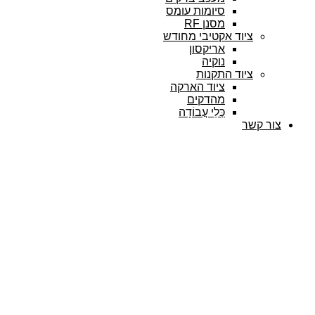
סיומות עומס
מסנן RF
ציוד אקטיבי מחודש
אריקסון
נוקיה
ציוד התקנות
ציוד הארקה
מהדקים
כְּלֵי עֲבוֹדָה
צור קשר