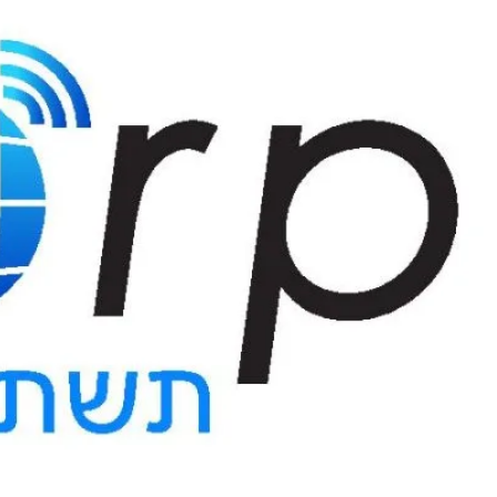
דלג
לתוכן